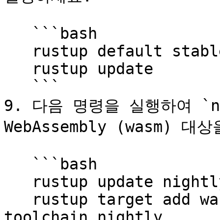
   ```bash

   rustup default stable

   rustup update

   ```

9. 다음 명령을 실행하여 `nig
WebAssembly (wasm) 
   ```bash

   rustup update nightly

   rustup target add wasm32-unknown-unknown --
toolchain nightly
