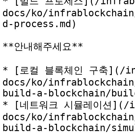
* [빌드 프로세스](/infrabl
docs/ko/infrablockchain
d-process.md)

**안내해주세요**

* [로컬 블록체인 구축](/inf
docs/ko/infrablockchain
build-a-blockchain/buil
* [네트워크 시뮬레이션](/inf
docs/ko/infrablockchain
build-a-blockchain/simu