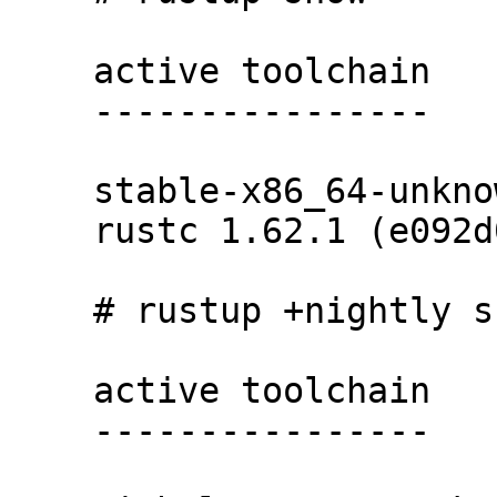
    active toolchain

    ----------------

    stable-x86_64-unknown-linux-gnu (default)

    rustc 1.62.1 (e092d0b6b 2022-07-16)

    # rustup +nightly show

    active toolchain

    ----------------
