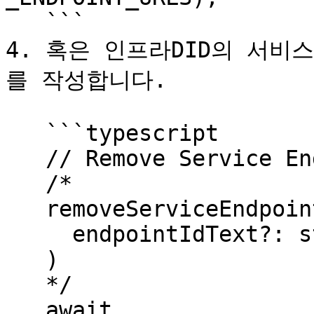
   ```

4. 혹은 인프라DID의 서
를 작성합니다.

   ```typescript

   // Remove Service Endpoint

   /*

   removeServiceEndpoint(

     endpointIdText?: string

   )

   */

   await 