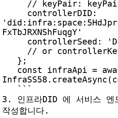
     // keyPair: keyPair,

     controllerDID: 
'did:infra:space:5HdJpr
FxTbJRXNShFuqgY'

     controllerSeed: 'DID_CONTROLLER_SEED',

     // or controllerKeyPair: controllerKeyPair

   };

   const infraApi = await 
InfraSS58.createAsync(c
   ```

3. 인프라DID 에 서비스 
작성합니다.
