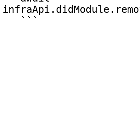
infraApi.didModule.remo