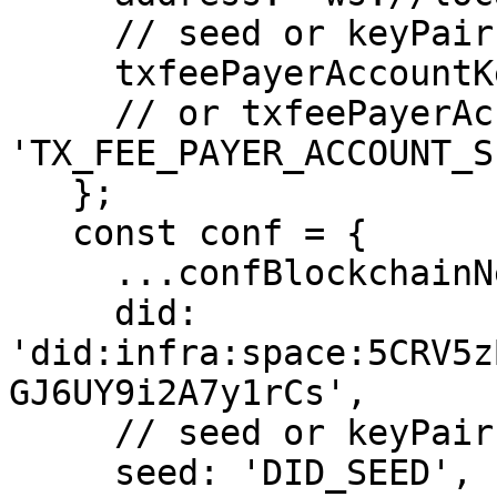
     // seed or keyPair required

     txfeePayerAccountKeyPair,

     // or txfeePayerAccountSeed: 
'TX_FEE_PAYER_ACCOUNT_SE
   };

   const conf = {

     ...confBlockchainNetwork,

     did: 
'did:infra:space:5CRV5z
GJ6UY9i2A7y1rCs',

     // seed or keyPair required

     seed: 'DID_SEED',
