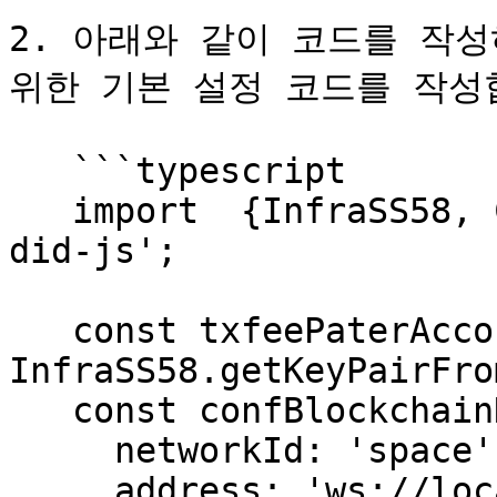
2. 아래와 같이 코드를 작성
위한 기본 설정 코드를 작성합
   ```typescript

   import  {InfraSS58, CRYPTO_INFO} from 'infra-
did-js';

   const txfeePaterAccountKeyPair = await 
InfraSS58.getKeyPairFro
   const confBlockchainNetwork = {

     networkId: 'space',

     address: 'ws://localhost:9944',
