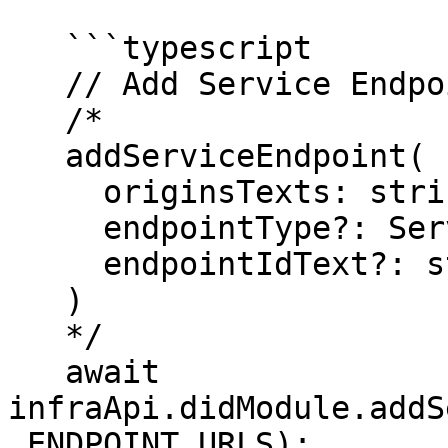
   ```typescript

   // Add Service Endpoint

   /*

   addServiceEndpoint(

     originsTexts: string[],

     endpointType?: ServiceEndpointType,

     endpointIdText?: string,

   )

   */

   await 
infraApi.didModule.addS
_ENDPOINT_URLS);
