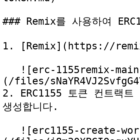
### Remix를 사용하여 ER
1. [Remix](https://re
   ![erc-1155remix-main]
(/files/sNaYR4VJ2SvfgG4
2. ERC1155 토큰 컨트랙트
생성합니다.

   ![erc1155-create-workspace]