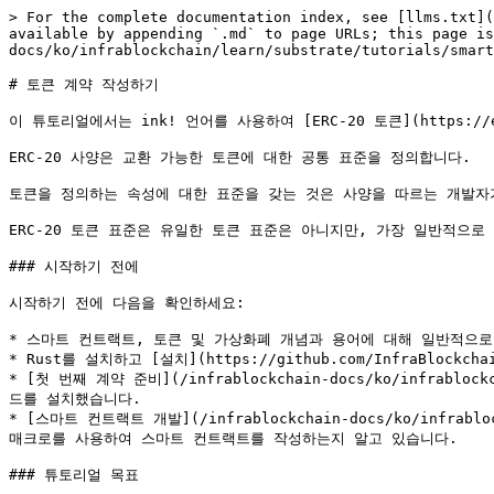
> For the complete documentation index, see [llms.txt](https://docs.infrablockchain.net/infrablockchain-docs/llms.txt). Markdown versions of documentation pages are available by appending `.md` to page URLs; this page is available as [Markdown](https://docs.infrablockchain.net/infrablockchain-docs/ko/infrablockchain/learn/substrate/tutorials/smart-contracts/build-a-token-contract.md).

# 토큰 계약 작성하기

이 튜토리얼에서는 ink! 언어를 사용하여 [ERC-20 토큰](https://eips.ethereum.org/EIPS/eip-20) 계약을 작성하는 방법을 설명합니다.

ERC-20 사양은 교환 가능한 토큰에 대한 공통 표준을 정의합니다.

토큰을 정의하는 속성에 대한 표준을 갖는 것은 사양을 따르는 개발자가 다른 제품 및 서비스와 상호 운용할 수 있는 애플리케이션을 구축할 수 있도록 돕습니다.

ERC-20 토큰 표준은 유일한 토큰 표준은 아니지만, 가장 일반적으로 사용되는 표준 중 하나입니다.

### 시작하기 전에

시작하기 전에 다음을 확인하세요:

* 스마트 컨트랙트, 토큰 및 가상화폐 개념과 용어에 대해 일반적으로 알고 있습니다.
* Rust를 설치하고 [설치](https://github.com/InfraBlockchainTeam/infrablockchain-docs/blob/master/install/README.md)에 설명된대로 개발 환경을 설정했습니다.
* [첫 번째 계약 준비](/infrablockchain-docs/ko/infrablockchain/learn/substrate/tutorials/smart-contracts/prepare-your-first-contract.md)를 완료하고 로컬에 Substrate 계약 노드를 설치했습니다.
* [스마트 컨트랙트 개발](/infrablockchain-docs/ko/infrablockchain/learn/substrate/tutorials/smart-contracts/develop-a-smart-contract.md)을 완료하고 ink!가 어떻게 Rust 속성 매크로를 사용하여 스마트 컨트랙트를 작성하는지 알고 있습니다.

### 튜토리얼 목표

이 튜토리얼을 완료함으로써 다음 목표를 달성할 수 있습니다:

* ERC-20 표준에 정의된 기본 속성 및 인터페이스를 이해합니다.
* ERC-20 표준을 준수하는 토큰을 생성합니다.
* 계약 간에 토큰을 이전합니다.
* 승인 또는 제3자를 포함한 이전 활동의 경로를 처리합니다.
* 토큰 활동과 관련된 이벤트를 생성합니다.

### ERC-20 표준 기본 사항

[ERC-20 토큰 표준](https://eips.ethereum.org/EIPS/eip-20)은 이더리움 블록체인에서 실행되는 대부분의 스마트 컨트랙트에 대한 인터페이스를 정의합니다.

이러한 표준 인터페이스를 사용하면 개인들은 기존 스마트 컨트랙트 플랫폼 위에 자체 가상화폐를 배포할 수 있습니다.

표준을 검토하면 다음과 같은 핵심 기능이 정의되어 있는 것을 알 수 있습니다.

```javascript
// ----------------------------------------------------------------------------
// ERC Token Standard #20 Interface
// https://github.com/ethereum/EIPs/blob/master/EIPS/eip-20.md
// ----------------------------------------------------------------------------

contract ERC20Interface {
    // 스토리지 Getter
    function totalSupply() public view returns (uint);
    function balanceOf(address tokenOwner) public view returns (uint balance);
    function allowance(address tokenOwner, address spender) public view returns (uint remaining);

    // 공개 함수
    function transfer(address to, uint tokens) public returns (bool success);
    function approve(address spender, uint tokens) public returns (bool success);
    function transferFrom(address from, address to, uint tokens) public returns (bool success);

    // 계약 이벤트
    event Transfer(address indexed from, address indexed to, uint tokens);
    event Approval(address indexed tokenOwner, address indexed spender, uint tokens);
}
```

사용자 잔액은 계정 주소에 매핑되며 인터페이스를 통해 사용자는 소유한 토큰을 이전하거나 제3자가 토큰을 이전할 수 있습니다.

가장 중요한 것은 스마트 컨트랙트 로직이 토큰이 의도치 않게 생성되거나 파괴되지 않도록 구현되어야 하며, 사용자의 자금이 악의적인 행위자로부터 보호되어야 한다는 것입니다.

모든 공개 함수가 호출이 성공했는지 여부만 나타내는 `bool`을 반환한다는 점에 유의하세요.

Rust에서는 이러한 함수들이 일반적으로 `Result`를 반환하는 것이 일반적입니다.

### 토큰 공급 생성

ERC-20 토큰을 처리하는 스마트 컨트랙트는 [값 저장을 위한 맵 사용](/infrablockchain-docs/ko/infrablockchain/learn/substrate/tutorials/smart-contracts/use-maps-for-storing-values.md)에서 값 저장을 위해 맵을 사용한 Incrementer 계약과 유사합니다.

이 튜토리얼에서는 ERC-20 계약이 배포될 때 계약 소유자와 연결된 계정에 모든 토큰이 예치된 고정 공급 토큰으로 구성됩니다.

계약 소유자는 그런 다음 토큰을 다른 사용자에게 배포할 수 있습니다.

이 튜토리얼에서 생성하는 간단한 ERC-20 계약은 토큰을 생성하고 배포하는 유일한 방법을 나타내는 것은 아닙니다.

그러