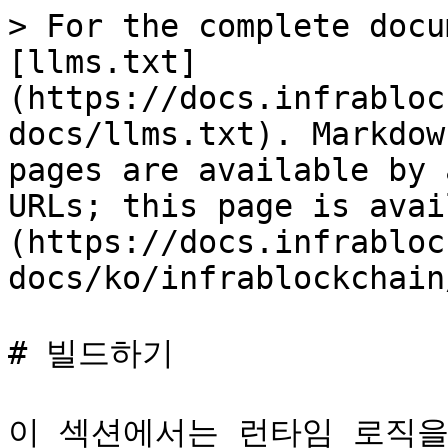
> For the complete docu
[llms.txt]
(https://docs.infrabloc
docs/llms.txt). Markdow
pages are available by 
URLs; this page is avai
(https://docs.infrabloc
docs/ko/infrablockchain
# 빌드하기

이 섹션에서는 런타임 로직을