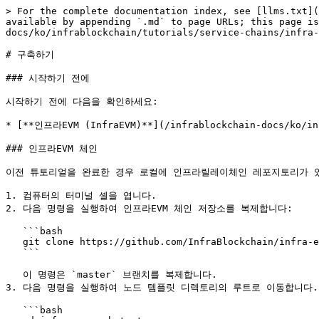
> For the complete documentation index, see [llms.txt](https://docs.infrablockchain.net/infrablockchain-docs/llms.txt). Markdown versions of documentation pages are available by appending `.md` to page URLs; this page is available as [Markdown](https://docs.infrablockchain.net/infrablockchain-docs/ko/infrablockchain/tutorials/service-chains/infra-evm-parachain/build.md).

# 구축하기

### 시작하기 전에

시작하기 전에 다음을 확인하세요:

* [**인프라EVM (InfraEVM)**](/infrablockchain-docs/ko/infrablockchain/service-chains/infra-evm-parachain.md)

### 인프라EVM 체인

이전 튜토리얼을 완료한 경우 로컬에 인프라릴레이체인 레포지토리가 있어야 합니다.

1. 컴퓨터의 터미널 셸을 엽니다.
2. 다음 명령을 실행하여 인프라EVM 체인 저장소를 복제합니다:

   ```bash
   git clone https://github.com/InfraBlockchain/infra-evm-parachain
   ```

   이 명령은 `master` 브랜치를 복제합니다.
3. 다음 명령을 실행하여 노드 템플릿 디렉토리의 루트로 이동합니다.

   ```bash
   cd infra-evm-substrate
   ```

   작업을 포함할 새 브랜치를 만듭니다:

   ```bash
   git switch -c my-learning-branch-yyyy-mm-dd
   ```

   `yyyy-mm-dd`를 원하는 식별 정보로 바꾸세요. 숫자로 된 연도-월-일 형식을 권장합니다. 예를 들어:

   ```bash
   git switch -c my-learning-branch-2023-03-01
   ```
4. 다음 명령을 실행하여 노드 템플릿을 컴파일합니다:

```bash
cargo build --release
```

최적화된 구축을 위해 항상 `--release` 플래그를 사용해야 합니다. 처음 컴파일하는 경우, 완료까지 시간이 다소 소요됩니다.

다음과 유사한 줄이 표시되면 완료입니다:

```bash
Finished release [optimized] target(s) in 11m 23s
```

### 로컬 노드 시작하기

노드가 컴파일되면 좀비넷을 사용하여 릴레이체인과 인프라DID 체인을 로컬 환경에서 구축할 준비가 되었습니다.

로컬 인프라DID 체인을 시작하려면 다음 단계를 따르세요:

1. 좀비넷 설정을 확인합니다

   ```bash
   cat zombienet-config.toml
   ```

   ```toml
    [relaychain]
    default_command = "../infra-relay-chain/target/release/infrablockspace"
    default_args = ["-lparachain=debug", "-l=xcm=trace"]
    chain = "infrablockspace-local"

    [[relaychain.nodes]]
    name = "alice"
    validator = true
    rpc_port = 7100
    ws_port = 7101

    [[relaychain.nodes]]
    name = "bob"
    validator = true
    rpc_port = 7200
    ws_port = 7201

    [[relaychain.nodes]]
    name = "charlie"
    validator = true
    rpc_port = 7300
    ws_port = 7301

    [[relaychain.nodes]]
    name = "dave"
    validator = true
    rpc_port = 7400
    ws_port = 7401

    [[relaychain.nodes]]
    name = "eve"
    validator = true
    rpc_port = 7500
    ws_port = 7501

    [[relaychain.nodes]]
    name = "ferdie"
    validator = true
    rpc_port = 7600
    ws_port = 7601

    [[parachains]]
    id = 1338
    chain = "local"
    cumulus_based = true

    # run alice & bob as parachain collator
    [[parachains.collators]]
    name = "alice"
    validator = true
    command = "./target/release/infra-evm"
    args = ["-lparachain=debug", "-l=xcm=trace"]
    rpc_port = 9800
    ws_port = 9801
   ```

   `[relaychain]`과 `[parachains]`의 `default_command` 경로가 실제 로컬에 존재하는 경로와 일치하는지 확인합니다.

   만약 일치하지 않는다면 로컬 환경에 맞게 변경해 줍니다.
2. 좀비넷을 실행하여 릴레이체인과 체인을 실행합니다.

   ```shell
   zombienet spawn --provider native zombienet-config.toml
   ```
3. 정상적으로 실행되었다면, 다음과 유사한 터미널 쉘을 확인할 수 있습니다.

   ![zombienet](/files/CuDmwUvdAzY62Ehvh5sZ)
4. (선택) 인프라EVM 체인의 노드를 확인하면 아래와 유사한 로그를 확인할 수 있습니다.

   ```shell
    2023-10-30 14:49:31.601  INFO main sc_cli::runner: Infrablockspace EVM Parachain
    2023-10-30 14:49:31.601  INFO main sc_cli::runner: ✌️  version 0.9.400-de99471b695
    2023-10-30 14:49:31.601  INFO main sc_cli::runner: ❤️  by Anonymous, 2023-2023
    2023-10-30 14:49:31.601  INFO main sc_cli::runner: 📋 Chain specification: 인프