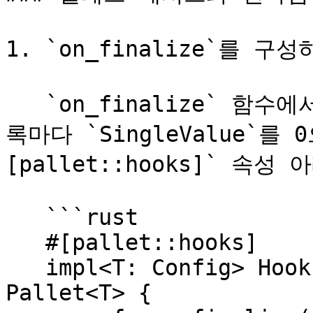
1. `on_finalize`를 구성
   `on_finalize` 함수에서 `ClearFrequency` 개수의 블
록마다 `SingleValue`를
[pallet::hooks]` 속성
   ```rust

   #[pallet::hooks]

   impl<T: Config> Hooks<BlockNumberFor<T>> for 
Pallet<T> {
