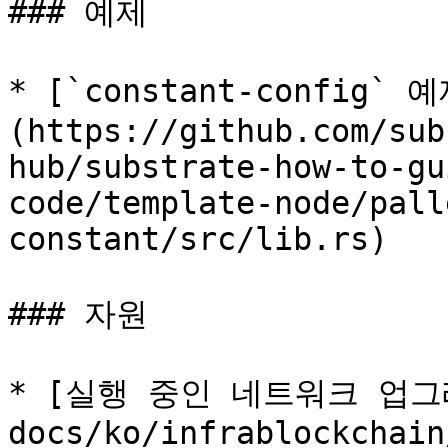
### 예제

* [`constant-config`
(https://github.com/sub
hub/substrate-how-to-gu
code/template-node/pall
constant/src/lib.rs)

### 자원

* [실행 중인 네트워크 업그레이
docs/ko/infrablockchain