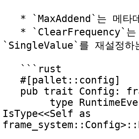
   * `MaxAddend`는 메타데이터에 표시되는 값입니다.

   * `ClearFrequency`는 블록 번호를 추적하고 
`SingleValue`를 재설정
   ```rust

   #[pallet::config]

   pub trait Config: frame_system::Config {

   	type RuntimeEvent: From<Event<Self>> + 
IsType<<Self as 
frame_system::Config>::