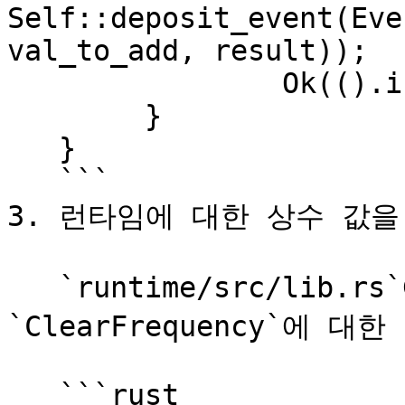
Self::deposit_event(Eve
val_to_add, result));

   		Ok(().into())

   	}

   }

   ```

3. 런타임에 대한 상수 값을
   `runtime/src/lib.rs`에서 팔레트의 `MaxAddend`와 
`ClearFrequency`에 
   ```rust
