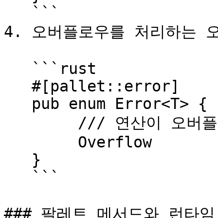
   ```

4. 오버플로우를 처리하는 오
   ```rust

   #[pallet::error]

   pub enum Error<T> {

   	/// 연산이 오버플로우를 발생시킵니다.

   	Overflow

   }

   ```

### 팔레트 메서드와 런타임