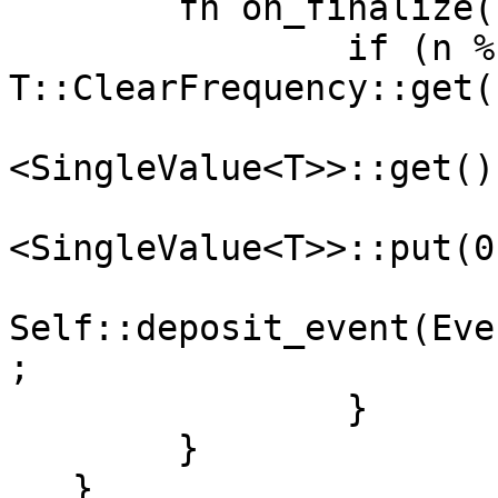
   	fn on_finalize(n: T::BlockNumber) {

   		if (n % 
T::ClearFrequency::get(
   			let current_value = 
<SingleValue<T>>::get();
<SingleValue<T>>::put(0
Self::deposit_event(Eve
;

   		}

   	}

   }
