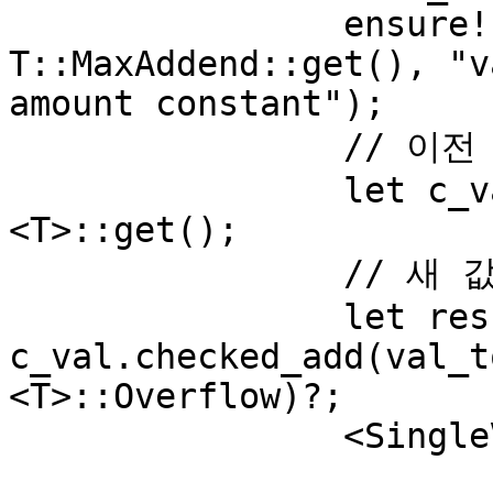
   		ensure!(val_to_add <= 
T::MaxAddend::get(), "v
amount constant");

   		// 이전 값 가져오기

   		let c_val = SingleValue::
<T>::get();

   		// 새 값 추가 시 오버플로우 확인

   		let result = 
c_val.checked_add(val_t
<T>::Overflow)?;

   		<SingleValue<T>>::put(result);
