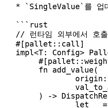
   * `SingleValue`를 업데이트합니다.

   ```rust

   // 런타임 외부에서 호출 가능한 엑스트린시스.

   #[pallet::call]

   impl<T: Config> Pallet<T> {

   	#[pallet::weight(1_000)]

   	fn add_value(

   		origin: OriginFor<T>,

   		val_to_add: u32

   	) -> DispatchResultWithPostInfo {

   		let _ = ensure_signed(origin)?;
