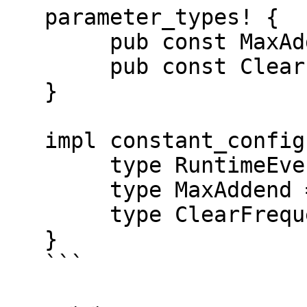
   parameter_types! {

   	pub const MaxAddend: u32 = 1738;

   	pub const ClearFrequency: u32 = 10;

   }

   impl constant_config::Config for Runtime {

   	type RuntimeEvent = RuntimeEvent;

   	type MaxAddend = MaxAddend;

   	type ClearFrequency = ClearFrequency;

   }

   ```
