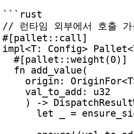
```rust

// 런타임 외부에서 호출 가
#[pallet::call]

impl<T: Config> Pallet<T
  #[pallet::weight(0)]

  fn add_value(

    origin: OriginFor<T>,

    val_to_add: u32

    ) -> DispatchResultWithPostInfo {

      let _ = ensure_signed(origin)?;
