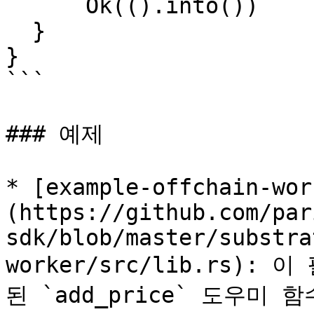
      Ok(().into())

  }

}

```

### 예제

* [example-offchain-wor
(https://github.com/par
sdk/blob/master/substra
worker/src/lib.rs)
된 `add_price` 도우미 함수