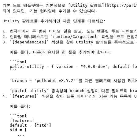
기본 노드 템플릿에는 기본적으로 [Utility 팔레트](https://parity
되어 있다면, 기본 런타임에 추가할 수 있습니다.

Utility 팔레트를 추가하려면 다음 단계를 따르세요:

1. 컴퓨터에서 두 번째 터미널 쉘을 열고, 노드 템플릿 루트 디렉토리
2. 런타임 매니페스트인 `runtime/Cargo.toml` 파일을 코드 편집
3. `[dependencies]` 섹션을 찾아 Utility 팔레트를 종속성으로
   예를 들어, 다음과 유사한 한 줄을 추가해야 합니다.

   ```toml

   pallet-utility = { version = "4.0.0-dev", default-features = false, git = "https://github.com/paritytech/polkadot-sdk.git", branch = "polkadot-vX.Y.Z" }

   ```

   `branch = "polkadot-vX.Y.Z"`를 다른 팔레트에 사용된 Polkadot 브랜치와 동일한 값으로 바꿔야 합니다.

   `pallet-utility` 종속성의 branch 설정이 다른 팔레트의 branch 설정과 동일하도록 하기 위해 기존 팔레트 종속성을 모델로 복사할 수 있습니다.

4. `[features]` 섹션을 찾아 표준 바이너리의 기본 기능 목록에 U
   예를 들어:

   ```toml

   [features]

   default = ["std"]

   std = [

      ...
