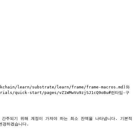
orials/quick-start/pages/vZ1WMwVu9zjSJ1cQ9oBu#런타임-구
성 계정으로 간주되기 위해 계정이 가져야 하는 최소 잔액을 나타냅니다. 기본적
변경하겠습니다.
