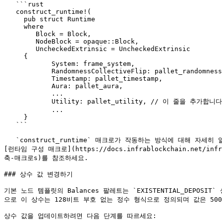
   ```rust

   construct_runtime!(

     pub struct Runtime

     where

        Block = Block,

        NodeBlock = opaque::Block,

        UncheckedExtrinsic = UncheckedExtrinsic

     {

            System: frame_system,

            RandomnessCollectiveFlip: pallet_randomness_collective_flip,

            Timestamp: pallet_timestamp,

            Aura: pallet_aura,

            ...

            Utility: pallet_utility, // 이 줄을 추가합니다

            ...

     }

   ```

   `construct_runtime` 매크로가 작동하는 방식에 대해 자세히 알아보려면 [FRAME 매크로](/infrablockchain-docs/ko/infrablockchain/learn/substrate/learn/frame/frame-macros.md)와 
[런타임 구성 매크로](https://docs.infrablockchain.net/infrab
축-매크로s)를 참조하세요.

### 상수 값 변경하기

기본 노드 템플릿의 Balances 팔레트는 `EXISTENTIAL_DEPOS
으로 이 상수는 128비트 부호 없는 정수 형식으로 정의되며 값은 500
상수 값을 업데이트하려면 다음 단계를 따르세요:
