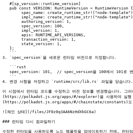
   #[sp_version::runtime_version]

   pub const VERSION: RuntimeVersion = RuntimeVersion {

        spec_name: create_runtime_str!("node-template"),

        impl_name: create_runtime_str!("node-template"),

        authoring_version: 1,

        spec_version: 100,

        impl_version: 1,

        apis: RUNTIME_API_VERSIONS,

        transaction_version: 1,

        state_version: 1,

   };

   ```

3. `spec_version`을 새로운 런타임 버전으로 지정합니다.

   ```rust

   spec_version: 101,  // spec_version을 100에서 101로 변경합니다

   ```

4. 변경 사항을 저장하고 `runtime/src/lib.rs` 파일을 닫습니다.

이 시점에서 런타임 코드를 수정하고 버전 정보를 변경했습니다. 그러나 실
(https://polkadot.js.org/apps/#/explorer)을 사용
(https://polkadot.js.org/apps/#/chainstate/consta
![체인 상태](/files/JF0z0q3AA6NzHdXkGC6a)

### 런타임 다시 컴파일하기

수정한 런타임을 사용하도록 노드 템플릿을 업데이트하기 전에, 런타임