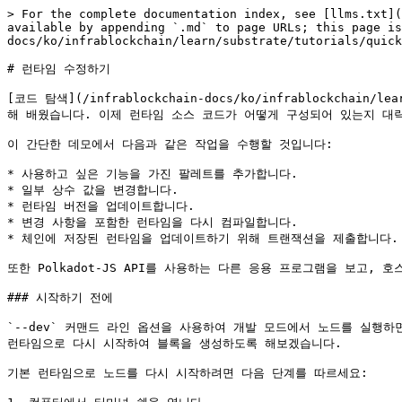
> For the complete documentation index, see [llms.txt](
available by appending `.md` to page URLs; this page is
docs/ko/infrablockchain/learn/substrate/tutorials/quick
# 런타임 수정하기

[코드 탐색](/infrablockchain-docs/ko/infrablockchain
해 배웠습니다. 이제 런타임 소스 코드가 어떻게 구성되어 있는지 대
이 간단한 데모에서 다음과 같은 작업을 수행할 것입니다:

* 사용하고 싶은 기능을 가진 팔레트를 추가합니다.

* 일부 상수 값을 변경합니다.

* 런타임 버전을 업데이트합니다.

* 변경 사항을 포함한 런타임을 다시 컴파일합니다.

* 체인에 저장된 런타임을 업데이트하기 위해 트랜잭션을 제출합니다.

또한 Polkadot-JS API를 사용하는 다른 응용 프로그램을 보고
### 시작하기 전에

`--dev` 커맨드 라인 옵션을 사용하여 개발 모드에서 노드를 실행
런타임으로 다시 시작하여 블록을 생성하도록 해보겠습니다.

기본 런타임으로 노드를 다시 시작하려면 다음 단계를 따르세요:
