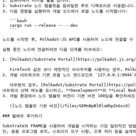
1. 컴퓨터에서 터미널 쉘을 엽니다.

2. Substrate 노드 템플릿을 컴파일한 루트 디렉토리로 이동합니다.

3. 다음 명령을 실행하여 개발 모드에서 로컬 노드를 시작합니다:

   ```bash

   cargo run --release -- --dev

   ```

노드를 시작한 후, Polkadot-JS API를 사용하여 노드에 연결할 수 
실행 중인 노드에 연결하려면 다음 단계를 따르세요:

1. [Polkadot/Substrate Portal](https://polkadot.j
   Firefox와 같은 보다 제한적인 브라우저를 사용하는 경우, Polkadot/Substrate Portal과 노드 간의 연결이 차단될 수 있습니다.

2. 개발 네트워크와 기본 로컬 노드 엔드포인트 `127.0.0.1:9944`
   대부분의 경우, [Polkadot/Substrate Portal](https://polkadot.js.org/apps/#/explorer)은 실행 중인 로컬 노드에 대한 연결을 자동으로 초기화합니다. 필요한 경우 **Unknown**을 클릭하여 
네트워크 선택 메뉴를 표시하고, **Development**와 **Local No
3. 개발 환경에서 노드 템플릿 버전이 기본 버전 100임을 확인하세요.
   ![노드 템플릿 기본 버전](/files/GEMnBpBlRluWhpZnGscO)

### 팔레트 추가하기

Substrate와 FRAME을 사용하여 개발을 시작하는 가장 일반적
만, 응용 프로그램 로직, 스토리지 요구 사항, 오류 처리 등을 설계