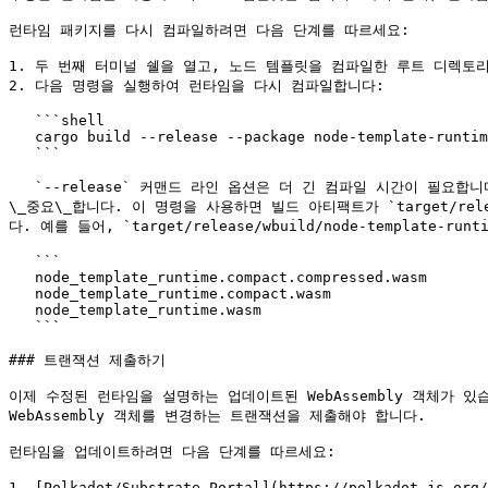
런타임 패키지를 다시 컴파일하려면 다음 단계를 따르세요:

1. 두 번째 터미널 쉘을 열고, 노드 템플릿을 컴파일한 루트 디렉토리
2. 다음 명령을 실행하여 런타임을 다시 컴파일합니다:

   ```shell

   cargo build --release --package node-template-runtime

   ```

   `--release` 커맨드 라인 옵션은 더 긴 컴파일 시간이 필요합니다. 그러나 블록체인 네트워크에 제출하기에 더 적합한 더 작은 빌드 아티팩트를 생성합니다. 스토리지 최적화는 어떤 블록체인에 있어서도 
\_중요\_합니다. 이 명령을 사용하면 빌드 아티팩트가 `target/releas
다. 예를 들어, `target/release/wbuild/node-template
   ```

   node_template_runtime.compact.compressed.wasm

   node_template_runtime.compact.wasm

   node_template_runtime.wasm

   ```

### 트랜잭션 제출하기

이제 수정된 런타임을 설명하는 업데이트된 WebAssembly 객체가
WebAssembly 객체를 변경하는 트랜잭션을 제출해야 합니다.

런타임을 업데이트하려면 다음 단계를 따르세요:

1. [Polkadot/Substrate Portal](https://polkadot.js.