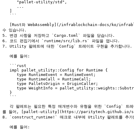
      "pallet-utility/std",

      ...

   ]

   ```

   [Rust와 WebAssembly](/infrablockchain-docs/ko/infrablockchain/learn/substrate/build/build-process.md)에서 표준 및 WebAssembly 바이너리에 대한 기능 빌드에 대해 자세히 알아볼 
수 있습니다.

5. 변경 사항을 저장하고 `Cargo.toml` 파일을 닫습니다.

6. 코드 편집기에서 `runtime/src/lib.rs` 파일을 엽니다.

7. Utility 팔레트에 대한 `Config` 트레이트 구현을 추가합니다.

   예를 들어:

   ```rust

   impl pallet_utility::Config for Runtime {

      type RuntimeEvent = RuntimeEvent;

      type RuntimeCall = RuntimeCall;

      type PalletsOrigin = OriginCaller;

      type WeightInfo = pallet_utility::weights::SubstrateWeight<Runtime>;

   }

   ```

   각 팔레트는 필요한 특정 매개변수와 유형을 위한 `Config` 트레이트를 가지고 있습니다. 팔레트의 구성 요구 사항에 대해 자세히 알아보려면 언제든지 팔레트에 대한 Rust 문서를 참조할 수 있습니다. 예
를 들어, [pallet-utility](https://paritytech.github.io
8. `construct_runtime!` 매크로 내부에 Utility 팔레트를 추가
   예를 들어:
