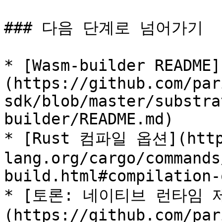
### 다음 단계로 넘어가기

* [Wasm-builder README]
(https://github.com/par
sdk/blob/master/substra
builder/README.md)

* [Rust 컴파일 옵션](http
lang.org/cargo/commands
build.html#compilation-
* [토론: 네이티브 런타임 
(https://github.com/par