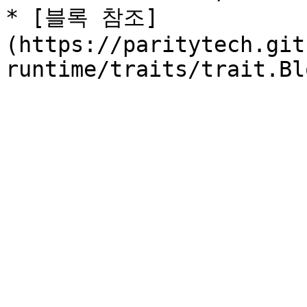
* [블록 참조]
(https://paritytech.git