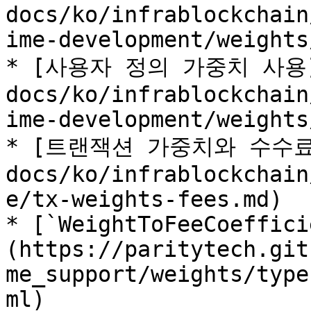
docs/ko/infrablockchain
ime-development/weights
* [사용자 정의 가중치 사용](/
docs/ko/infrablockchain
ime-development/weights
* [트랜잭션 가중치와 수수료](/
docs/ko/infrablockchain
e/tx-weights-fees.md)

* [`WeightToFeeCoeffici
(https://paritytech.git
me_support/weights/type
ml)
