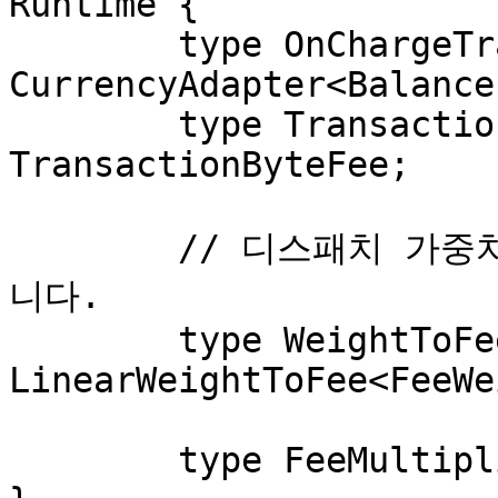
Runtime {

	type OnChargeTransaction = 
CurrencyAdapter<Balance
	type TransactionByteFee = 
TransactionByteFee;

	// 디스패치 가중치를 청구 가능한 수수료로 변환합
니다.

	type WeightToFee = 
LinearWeightToFee<FeeWe
	type FeeMultiplierUpdate = ();
