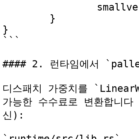
		smallvec!(coefficient)

	}

}

```

#### 2. 런타임에서 `pallet
디스패치 가중치를 `LinearW
가능한 수수료로 변환합니다 (`Id
신):

`runtime/src/lib.rs`
