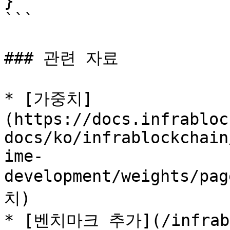
}

```

### 관련 자료

* [가중치]
(https://docs.infrabloc
docs/ko/infrablockchain
ime-
development/weights/pa
치)

* [벤치마크 추가](/infrabl