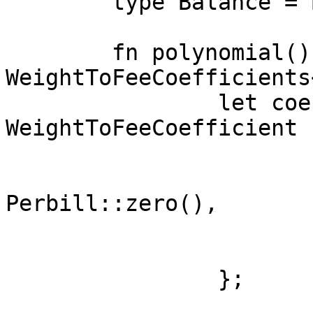
	type Balance = Balance;

	fn polynomial() -> 
WeightToFeeCoefficients
		let coefficient = 
WeightToFeeCoefficient {
			coeff_integer: C::get(),
			coeff_frac:
Perbill::zero(),

			negative: false,
			degree: 1,
		};
