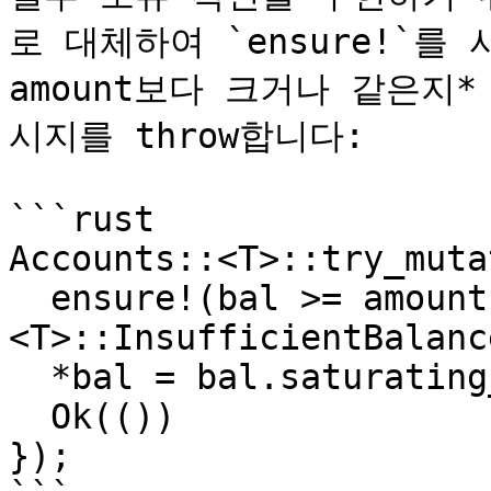
로 대체하여 `ensure!`를 
amount보다 크거나 같은지
시지를 throw합니다:

```rust

Accounts::<T>::try_muta
  ensure!(bal >= amount, Error::
<T>::InsufficientBalance
  *bal = bal.saturating_sub(amount);

  Ok(())

});
