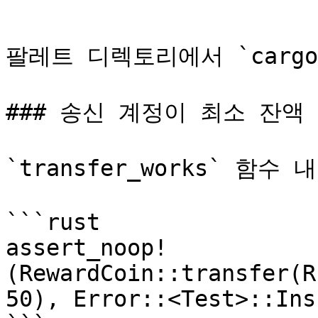
```

팔레트 디렉토리에서 `cargo
### 송신 계정이 최소 잔액
`transfer_works` 함수 
```rust

assert_noop!
(RewardCoin::transfer(R
50), Error::<Test>::Ins