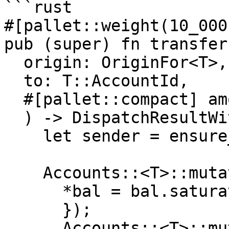
```rust

#[pallet::weight(10_000)
pub (super) fn transfer(
  origin: OriginFor<T>,

  to: T::AccountId,

  #[pallet::compact] amount: T::Balance,

  ) -> DispatchResultWithPostInfo {

    let sender = ensure_signed(origin)?;

    Accounts::<T>::mutate(&sender, |bal| {

      *bal = bal.saturating_sub(amount);

      });

      Accounts::<T>::mutate(&to, |bal| {
