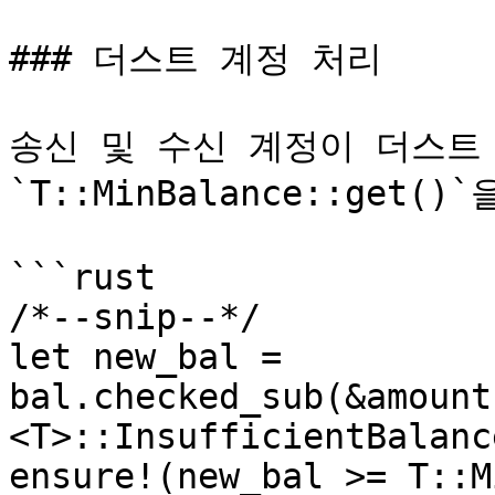
### 더스트 계정 처리

송신 및 수신 계정이 더스트
`T::MinBalance::get()
```rust

/*--snip--*/

let new_bal = 
bal.checked_sub(&amount
<T>::InsufficientBalance
ensure!(new_bal >= T::M