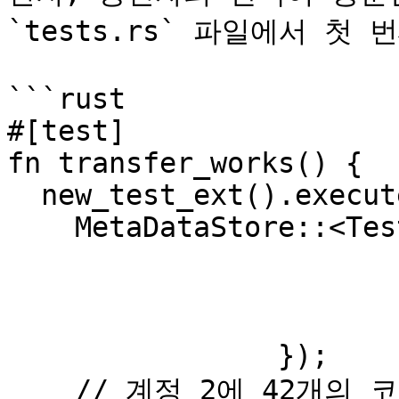
`tests.rs` 파일에서 첫
```rust

#[test]

fn transfer_works() {

  new_test_ext().execute_with(|| {

    MetaDataStore::<Test>::put(MetaData {

			issuance: 0,
			minter: 1,
			burner: 1,
		});

    // 계정 2에 42개의 코인을 발행합니다.
