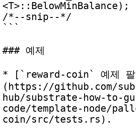
<T>::BelowMinBalance);

/*--snip--*/

```

### 예제

* [`reward-coin` 예제
(https://github.com/sub
hub/substrate-how-to-gu
code/template-node/pall
coin/src/tests.rs).
